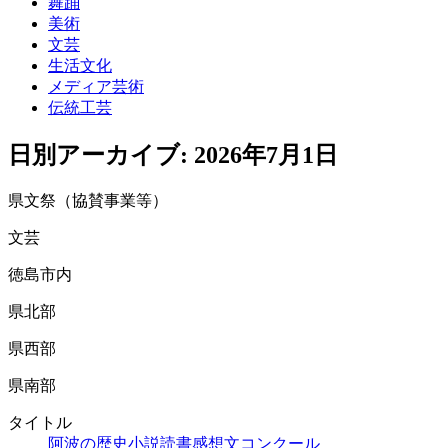
舞踊
美術
文芸
生活文化
メディア芸術
伝統工芸
日別アーカイブ:
2026年7月1日
県文祭（協賛事業等）
文芸
徳島市内
県北部
県西部
県南部
タイトル
阿波の歴史小説読書感想文コンクール