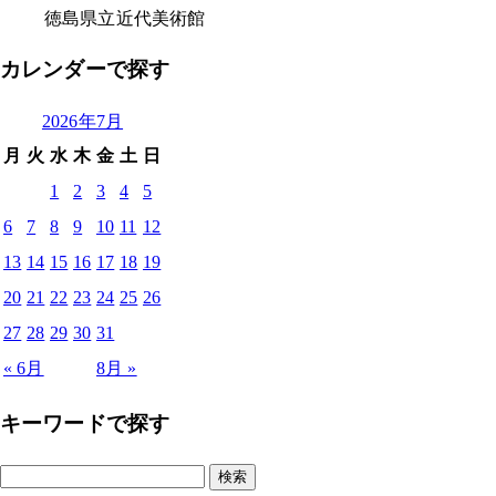
徳島県立近代美術館
カレンダーで探す
2026年7月
月
火
水
木
金
土
日
1
2
3
4
5
6
7
8
9
10
11
12
13
14
15
16
17
18
19
20
21
22
23
24
25
26
27
28
29
30
31
« 6月
8月 »
キーワードで探す
検