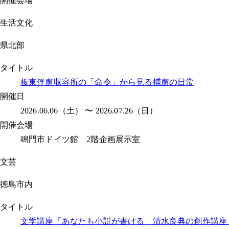
開催会場
生活文化
県北部
タイトル
板東俘虜収容所の「命令」から見る捕虜の日常
開催日
2026.06.06（土） 〜 2026.07.26（日）
開催会場
鳴門市ドイツ館 2階企画展示室
文芸
徳島市内
タイトル
文学講座「あなたも小説が書ける 清水良典の創作講座」