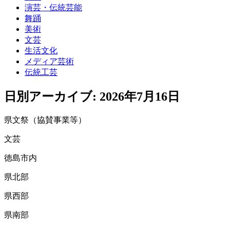
演芸・伝統芸能
舞踊
美術
文芸
生活文化
メディア芸術
伝統工芸
日別アーカイブ:
2026年7月16日
県文祭（協賛事業等）
文芸
徳島市内
県北部
県西部
県南部