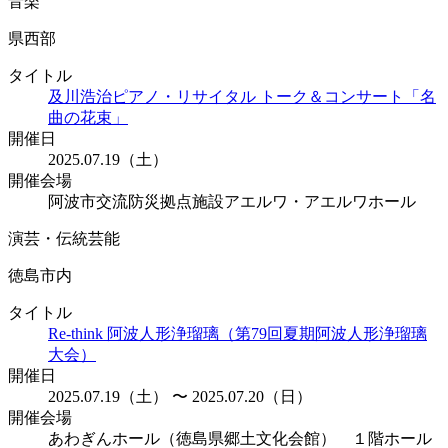
音楽
県西部
タイトル
及川浩治ピアノ・リサイタル トーク＆コンサート「名
曲の花束」
開催日
2025.07.19（土）
開催会場
阿波市交流防災拠点施設アエルワ・アエルワホール
演芸・伝統芸能
徳島市内
タイトル
Re-think 阿波人形浄瑠璃（第79回夏期阿波人形浄瑠璃
大会）
開催日
2025.07.19（土） 〜 2025.07.20（日）
開催会場
あわぎんホール（徳島県郷土文化会館） １階ホール