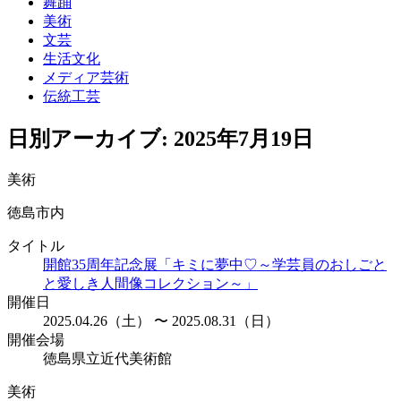
舞踊
美術
文芸
生活文化
メディア芸術
伝統工芸
日別アーカイブ:
2025年7月19日
美術
徳島市内
タイトル
開館35周年記念展「キミに夢中♡～学芸員のおしごと
と愛しき人間像コレクション～」
開催日
2025.04.26（土） 〜 2025.08.31（日）
開催会場
徳島県立近代美術館
美術