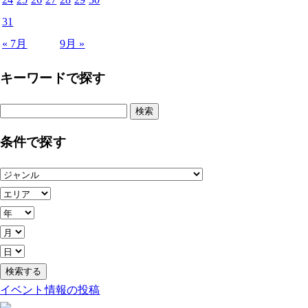
31
« 7月
9月 »
キーワードで探す
検
索:
条件で探す
イベント情報の投稿