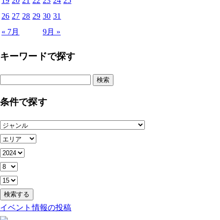
19
20
21
22
23
24
25
26
27
28
29
30
31
« 7月
9月 »
キーワードで探す
検
索:
条件で探す
イベント情報の投稿