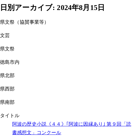
日別アーカイブ:
2024年8月15日
県文祭（協賛事業等）
文芸
県文祭
徳島市内
県北部
県西部
県南部
タイトル
阿波の歴史小説《４４》｢阿波に因縁あり｣ 第９回「読
書感想文」コンクール