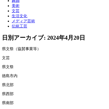
舞踊
美術
文芸
生活文化
メディア芸術
伝統工芸
日別アーカイブ:
2024年4月20日
県文祭（協賛事業等）
文芸
県文祭
徳島市内
県北部
県西部
県南部