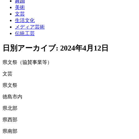
舞踊
美術
文芸
生活文化
メディア芸術
伝統工芸
日別アーカイブ:
2024年4月12日
県文祭（協賛事業等）
文芸
県文祭
徳島市内
県北部
県西部
県南部