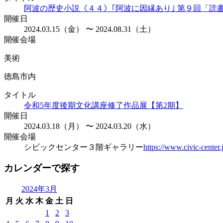
阿波の歴史小説《４４》｢阿波に因縁あり｣ 第９回「読
開催日
2024.03.15（金） 〜 2024.08.31（土）
開催会場
美術
徳島市内
タイトル
令和5年度後期文化講座修了作品展【第2期】
開催日
2024.03.18（月） 〜 2024.03.20（水）
開催会場
シビックセンター３階ギャラリー
https://www.civic-center.
カレンダーで探す
2024年3月
月
火
水
木
金
土
日
1
2
3