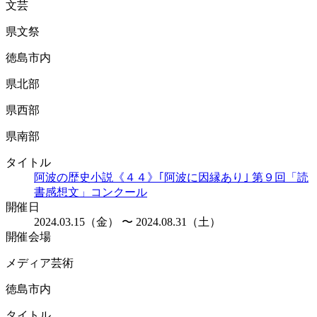
文芸
県文祭
徳島市内
県北部
県西部
県南部
タイトル
阿波の歴史小説《４４》｢阿波に因縁あり｣ 第９回「読
書感想文」コンクール
開催日
2024.03.15（金） 〜 2024.08.31（土）
開催会場
メディア芸術
徳島市内
タイトル