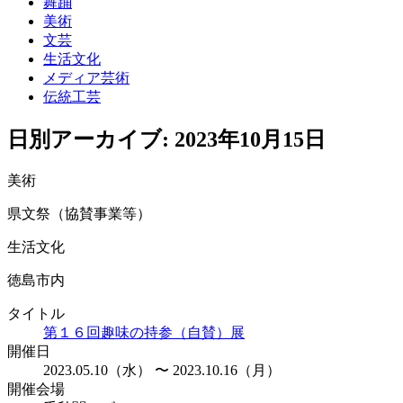
舞踊
美術
文芸
生活文化
メディア芸術
伝統工芸
日別アーカイブ:
2023年10月15日
美術
県文祭（協賛事業等）
生活文化
徳島市内
タイトル
第１６回趣味の持参（自賛）展
開催日
2023.05.10（水） 〜 2023.10.16（月）
開催会場