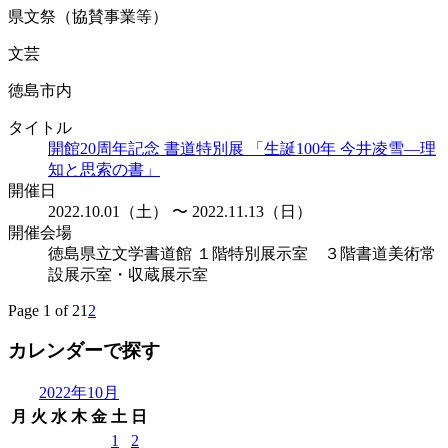
県文祭（協賛事業等）
文芸
徳島市内
タイトル
開館20周年記念 書道特別展 「生誕100年 今井凌雪―理
知と思索の書」
開催日
2022.10.01（土） 〜 2022.11.13（日）
開催会場
徳島県立文学書道館 １階特別展示室 ３階書道美術常
設展示室・収蔵展示室
Page 1 of 2
1
2
カレンダーで探す
2022年10月
月
火
水
木
金
土
日
1
2