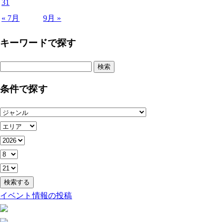
31
« 7月
9月 »
キーワードで探す
検
索:
条件で探す
イベント情報の投稿