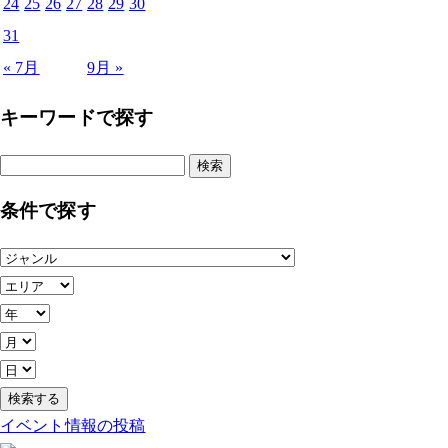
24
25
26
27
28
29
30
31
« 7月
9月 »
キーワードで探す
検
索:
条件で探す
イベント情報の投稿