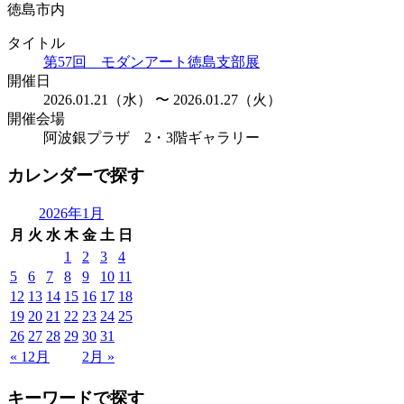
徳島市内
タイトル
第57回 モダンアート徳島支部展
開催日
2026.01.21（水） 〜 2026.01.27（火）
開催会場
阿波銀プラザ 2・3階ギャラリー
カレンダーで探す
2026年1月
月
火
水
木
金
土
日
1
2
3
4
5
6
7
8
9
10
11
12
13
14
15
16
17
18
19
20
21
22
23
24
25
26
27
28
29
30
31
« 12月
2月 »
キーワードで探す