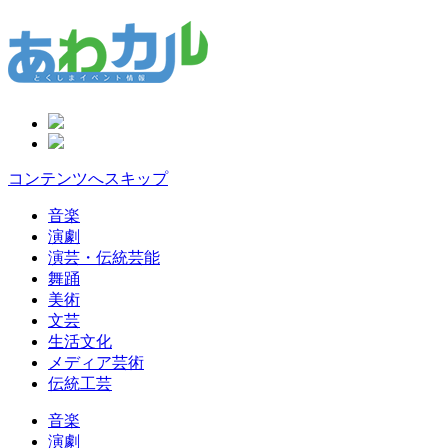
コンテンツへスキップ
音楽
演劇
演芸・伝統芸能
舞踊
美術
文芸
生活文化
メディア芸術
伝統工芸
音楽
演劇