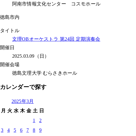
阿南市情報文化センター コスモホール
徳島市内
タイトル
文理OBオーケストラ 第24回 定期演奏会
開催日
2025.03.09（日）
開催会場
徳島文理大学 むらさきホール
カレンダーで探す
2025年3月
月
火
水
木
金
土
日
1
2
3
4
5
6
7
8
9