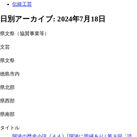
伝統工芸
日別アーカイブ:
2024年7月18日
県文祭（協賛事業等）
文芸
県文祭
徳島市内
県北部
県西部
県南部
タイトル
阿波の歴史小説《４４》｢阿波に因縁あり｣ 第９回「読