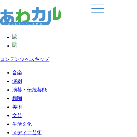
コンテンツへスキップ
音楽
演劇
演芸・伝統芸能
舞踊
美術
文芸
生活文化
メディア芸術