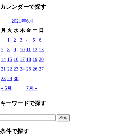
カレンダーで探す
2021年6月
月
火
水
木
金
土
日
1
2
3
4
5
6
7
8
9
10
11
12
13
14
15
16
17
18
19
20
21
22
23
24
25
26
27
28
29
30
« 5月
7月 »
キーワードで探す
検
索:
条件で探す