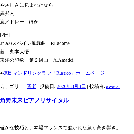
やさしさに包まれたなら
異邦人
嵐メドレー ほか
[2部]
3つのスペイン風舞曲 P.Lacome
茜 丸本大悟
東洋の印象 第２組曲 A.Amadei
●
徳島マンドリンクラブ「Rustico」ホームページ
カテゴリー:
音楽
| 投稿日:
2026年8月3日
|
投稿者:
awacal
角野未来ピアノリサイタル
確かな技巧と、本場フランスで磨かれた薫り高き響き。