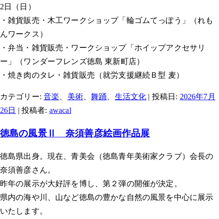
2日（日）
・雑貨販売・木工ワークショップ「輪ゴムてっぽう」（れも
んワークス）
・弁当・雑貨販売・ワークショップ「ホイップアクセサリ
ー」（ワンダーフレンズ徳島 東新町店）
・焼き肉のタレ・雑貨販売（就労支援継続Ｂ型 麦）
カテゴリー:
音楽
、
美術
、
舞踊
、
生活文化
| 投稿日:
2026年7月
26日
|
投稿者:
awacal
徳島の風景Ⅱ 奈須善彦絵画作品展
徳島県出身。現在、青美会（徳島青年美術家クラブ）会長の
奈須善彦さん。
昨年の展示が大好評を博し、第２弾の開催が決定。
県内の海や川、山など徳島の豊かな自然の風景を中心に展示
いたします。