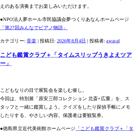
えのある演奏までお楽しみいただけます。
●NPO法人夢ホール市民協議会夢つくりあなんホームページ
「第27回みんなでピアノ物語」
カテゴリー:
音楽
| 投稿日:
2026年8月4日
|
投稿者:
awacal
こども鑑賞クラブ＋「タイムスリップうきよえツア
ー」
こどもなりの目で展覧会を楽しむ催し。
今回は、特別展「原安三郎コレクション 北斎×広重」を、ス
タッフと一緒に鑑賞しよう。クイズをしたり探偵手帳にメモ
したりする、やさしい内容。保護者は要観覧券。
●徳島県立近代美術館ホームページ
「こども鑑賞クラブ＋「タ