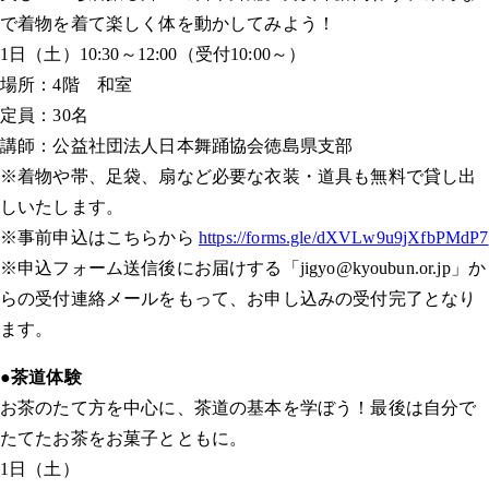
で着物を着て楽しく体を動かしてみよう！
1日（土）10:30～12:00（受付10:00～）
場所：4階 和室
定員：30名
講師：公益社団法人日本舞踊協会徳島県支部
※着物や帯、足袋、扇など必要な衣装・道具も無料で貸し出
しいたします。
※事前申込はこちらから
https://forms.gle/dXVLw9u9jXfbPMdP7
※申込フォーム送信後にお届けする「jigyo@kyoubun.or.jp」か
らの受付連絡メールをもって、お申し込みの受付完了となり
ます。
●茶道体験
お茶のたて方を中心に、茶道の基本を学ぼう！最後は自分で
たてたお茶をお菓子とともに。
1日（土）