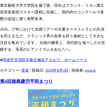
東京藝術大学大学院を修了後、現在はフランス・リヨン国立
高等音楽院マスター課程に在籍し、国内外のコンクールで多
数の栄冠に輝く角野未来。
2026、27年にかけて全国ツアーや主要オーケストラとの共演
を控えるなど、クラシック界の未来を担う逸材として大きな
注目を集めています。 伝統の継承と、現代的な瑞々しさが交
錯する、至高のピアノイズムをあなたへ。
●
阿波市交流防災拠点施設アエルワ ホームページ
カテゴリー:
音楽
| 投稿日:
2026年8月3日
|
投稿者:
awacal
第4回徳島建労平和まつり