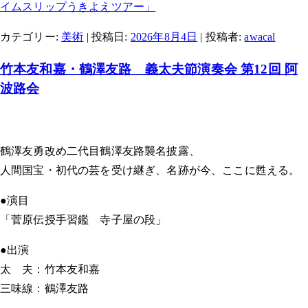
イムスリップうきよえツアー」
カテゴリー:
美術
| 投稿日:
2026年8月4日
|
投稿者:
awacal
竹本友和嘉・鶴澤友路 義太夫節演奏会 第12回 阿
波路会
鶴澤友勇改め二代目鶴澤友路襲名披露、
人間国宝・初代の芸を受け継ぎ、名跡が今、ここに甦える。
●演目
「菅原伝授手習鑑 寺子屋の段」
●出演
太 夫：竹本友和嘉
三味線：鶴澤友路