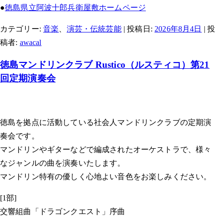
●
徳島県立阿波十郎兵衛屋敷ホームページ
カテゴリー:
音楽
、
演芸・伝統芸能
| 投稿日:
2026年8月4日
|
投
稿者:
awacal
徳島マンドリンクラブ Rustico（ルスティコ）第21
回定期演奏会
徳島を拠点に活動している社会人マンドリンクラブの定期演
奏会です。
マンドリンやギターなどで編成されたオーケストラで、様々
なジャンルの曲を演奏いたします。
マンドリン特有の優しく心地よい音色をお楽しみください。
[1部]
交響組曲「ドラゴンクエスト」序曲