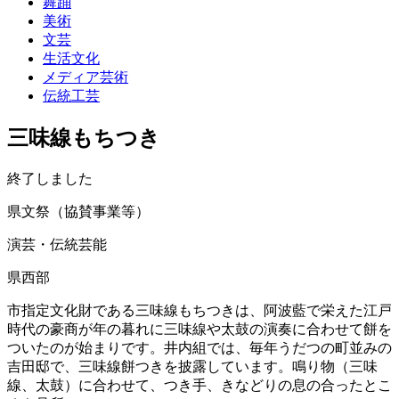
舞踊
美術
文芸
生活文化
メディア芸術
伝統工芸
三味線もちつき
終了しました
県文祭（協賛事業等）
演芸・伝統芸能
県西部
市指定文化財である三味線もちつきは、阿波藍で栄えた江戸
時代の豪商が年の暮れに三味線や太鼓の演奏に合わせて餅を
ついたのが始まりです。井内組では、毎年うだつの町並みの
吉田邸で、三味線餅つきを披露しています。鳴り物（三味
線、太鼓）に合わせて、つき手、きなどりの息の合ったとこ