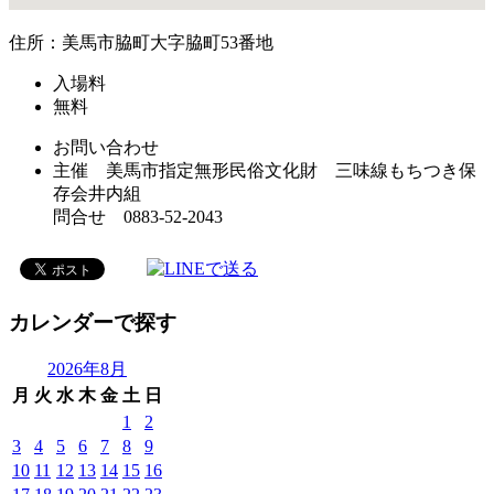
住所：美馬市脇町大字脇町53番地
入場料
無料
お問い合わせ
主催 美馬市指定無形民俗文化財 三味線もちつき保
存会井内組
問合せ 0883-52-2043
カレンダーで探す
2026年8月
月
火
水
木
金
土
日
1
2
3
4
5
6
7
8
9
10
11
12
13
14
15
16