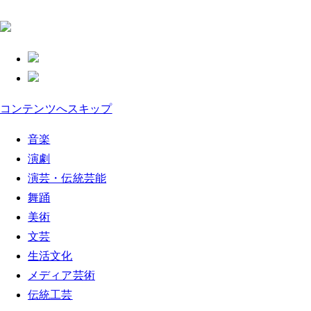
コンテンツへスキップ
音楽
演劇
演芸・伝統芸能
舞踊
美術
文芸
生活文化
メディア芸術
伝統工芸