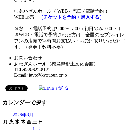
〇あわぎんホール（ WEB / 窓口 / 電話予約 ）
WEB販売
［チケットを予約・購入する］
※窓口・電話予約は9:00〜17:00（初日のみ10:00～）
※WEB・電話で予約された方は，全国のセブン-イレ
ブンの店頭で24時間お支払い・お受け取りいただけま
す。（発券手数料不要）
お問い合わせ
あわぎんホール（徳島県郷土文化会館）
TEL:088-622-8121
E-mail:jigyo@kyoubun.or.jp
カレンダーで探す
2026年8月
月
火
水
木
金
土
日
1
2