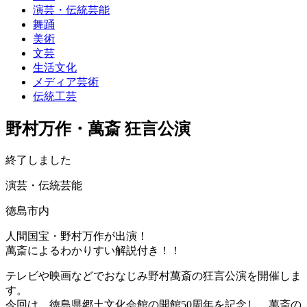
演芸・伝統芸能
舞踊
美術
文芸
生活文化
メディア芸術
伝統工芸
野村万作・萬斎 狂言公演
終了しました
演芸・伝統芸能
徳島市内
人間国宝・野村万作が出演！
萬斎によるわかりすい解説付き！！
テレビや映画などでおなじみ野村萬斎の狂言公演を開催しま
す。
今回は，徳島県郷土文化会館の開館50周年を記念し，萬斎の