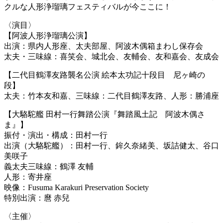
クルな人形浄瑠璃フェスティバルが今ここに！
〈演目〉
【阿波人形浄瑠璃公演】
出演：県内人形座、太夫部屋、阿波木偶箱まわし保存会
太夫・三味線：喜笑会、城北会、友輔会、友和嘉会、友成会
【二代目鶴澤友路襲名公演 絵本太功記十段目 尼ヶ崎の
段】
太夫：竹本友和嘉、三味線：二代目鶴澤友路、人形：勝浦座
【大駱駝艦 田村一行舞踏公演『舞踏風土記 阿波木偶さ
ま』】
振付・演出・構成：田村一行
出演（大駱駝艦）：田村一行、鉾久奈緒美、坂詰健太、谷口
美咲子
義太夫三味線：鶴澤 友輔
人形：寄井座
映像：Fusuma Karakuri Preservation Society
特別出演：麿 赤兒
〈主催〉