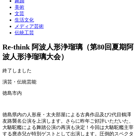
舞踊
美術
文芸
生活文化
メディア芸術
伝統工芸
Re-think 阿波人形浄瑠璃（第80回夏期阿
波人形浄瑠璃大会）
終了しました
演芸・伝統芸能
徳島市内
徳島県内の人形座・太夫部屋による古典作品及び2代目鶴澤
友路襲名公演を上演します。さらに昨年ご好評いただいた、
大駱駝艦による舞踏公演の再演も決定！今回は大駱駝艦主宰
する麿赤兒が特別ゲストとして出演します。圧倒的スペクタ