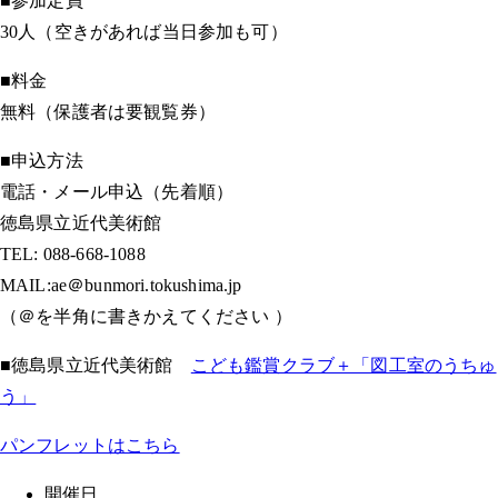
■参加定員
30人（空きがあれば当日参加も可）
■料金
無料（保護者は要観覧券）
■申込方法
電話・メール申込（先着順）
徳島県立近代美術館
TEL: 088-668-1088
MAIL:ae＠bunmori.tokushima.jp
（＠を半角に書きかえてください ）
■徳島県立近代美術館
こども鑑賞クラブ＋「図工室のうちゅ
う」
パンフレットはこちら
開催日