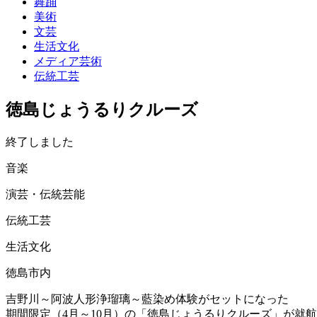
舞踊
美術
文芸
生活文化
メディア芸術
伝統工芸
徳島じょうるりクルーズ
終了しました
音楽
演芸・伝統芸能
伝統工芸
生活文化
徳島市内
吉野川～阿波人形浄瑠璃～藍染め体験がセットになった
期間限定（4月～10月）の「徳島じょうるりクルーズ」が就