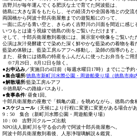
吉野川が毎年運んでくる肥沃な土で育てた阿波藍は、
徳島に大きな富をもたらし、その経済力や全国各地との交流
両国橋から阿波十郎兵衛屋敷までの遊覧船にのって、
一面に広がる青い空と、きらめく吉野川の川面を間近に感じ
いつもとは違う視線で徳島の街をご覧いただけます。
そして、十郎兵衛屋敷到着後には、展示室や映像をご覧いた
公演は灰汁発酵建てで染めた深く鮮やかな藍染めの着物を着
藍染め体験は、藍染工房ルアフへ移動し、染師の指導のもと
また、昼食には徳島の特産をふんだんに使ったお弁当をご用
※7月29日、8月12日を除く。
●
お申込み
／実施日の4日前（毎週水曜日17時）までにご予約
●
集合場所
/
徳島市新町川水際公園・周遊船乗り場（徳島市南
●
解散場所
/藍染工房ルアフ
※徳島駅への路線バスあり。
●
食事条件
/ 昼食1回。
十郎兵衛屋敷の座敷で「鶴亀の庭」を眺めながら、徳島の食
●
スケジュール
（天候により行程に変更に変更がある場合が
9：50 集合（新町川水際公園・周遊船乗り場）
10：00 吉野川クルーズ出航
NPO法人新町川を守る会の舟で阿波十郎兵衛屋敷へ。
阿波十郎兵衛屋敷到着後、人形浄瑠璃解説＆鑑賞、