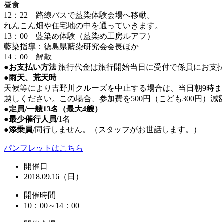
昼食
12：22 路線バスで藍染体験会場へ移動。
れんこん畑や住宅地の中を通っていきます。
13：00 藍染め体験（藍染め工房ルアフ）
藍染指導：徳島県藍染研究会会長ほか
14：00 解散
●お支払い方法
旅行代金は旅行開始当日に受付で係員にお支
●雨天、荒天時
天候等により吉野川クルーズを中止する場合は、当日朝9時ま
越しください。この場合、参加費を500円（こども300円）
●
定員/一艘13名（最大4艘）
●
最少催行人員/
1名
●
添乗員
/同行しません。（スタッフがお世話します。）
パンフレットはこちら
開催日
2018.09.16（日）
開催時間
10：00～14：00