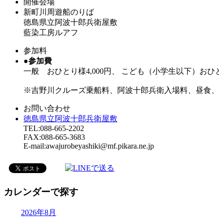
開催会場
新町川周遊船のりば
徳島県立阿波十郎兵衛屋敷
藍染工房ルアフ
参加料
●参加費
一般 おひとり様4,000円、 こども（小学生以下）おひと
※吉野川クルーズ乗船料、阿波十郎兵衛入場料、昼食、
お問い合わせ
徳島県立阿波十郎兵衛屋敷
TEL:088-665-2202
FAX:088-665-3683
E-mail:awajurobeyashiki@mf.pikara.ne.jp
カレンダーで探す
2026年8月