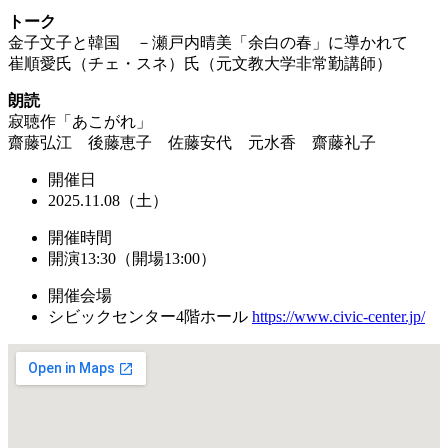
トーク
金子文子と韓国 －瀬戸内晴美「余白の春」に導かれて
崔順愛氏（チェ・スネ）氏（元文教大学非常勤講師）
朗読
寂聴作「あこがれ」
齋藤弘江 後藤恵子 佐藤安代 元水香 齋藤礼子
開催日
2025.11.08（土）
開催時間
開演13:30（開場13:00）
開催会場
シビックセンター4階ホール
https://www.civic-center.jp/