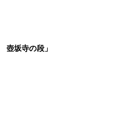
 壺坂寺の段」