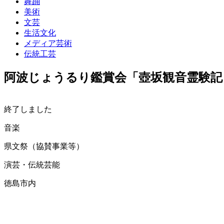
舞踊
美術
文芸
生活文化
メディア芸術
伝統工芸
阿波じょうるり鑑賞会「壺坂観音霊験記
終了しました
音楽
県文祭（協賛事業等）
演芸・伝統芸能
徳島市内