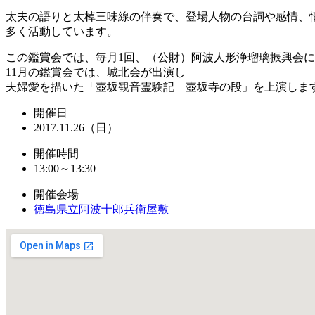
太夫の語りと太棹三味線の伴奏で、登場人物の台詞や感情、
多く活動しています。
この鑑賞会では、毎月1回、（公財）阿波人形浄瑠璃振興会
11月の鑑賞会では、城北会が出演し
夫婦愛を描いた「壺坂観音霊験記 壺坂寺の段」を上演しま
開催日
2017.11.26（日）
開催時間
13:00～13:30
開催会場
徳島県立阿波十郎兵衛屋敷