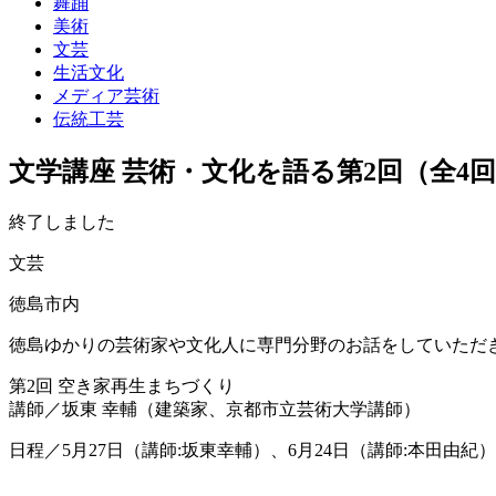
舞踊
美術
文芸
生活文化
メディア芸術
伝統工芸
文学講座 芸術・文化を語る第2回（全4
終了しました
文芸
徳島市内
徳島ゆかりの芸術家や文化人に専門分野のお話をしていただ
第2回 空き家再生まちづくり
講師／坂東 幸輔（建築家、京都市立芸術大学講師）
日程／5月27日（講師:坂東幸輔）、6月24日（講師:本田由紀）