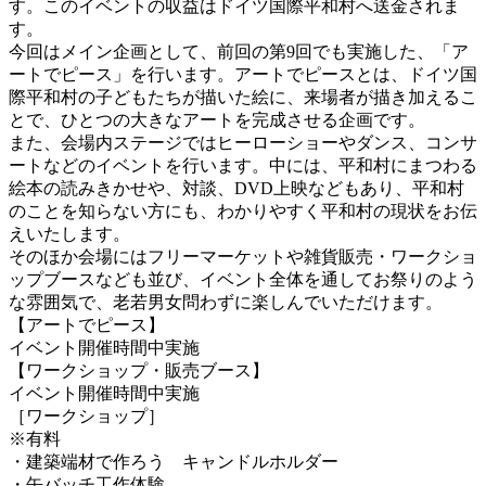
す。このイベントの収益はドイツ国際平和村へ送金されま
す。
今回はメイン企画として、前回の第9回でも実施した、「ア
ートでピース」を行います。アートでピースとは、ドイツ国
際平和村の子どもたちが描いた絵に、来場者が描き加えるこ
とで、ひとつの大きなアートを完成させる企画です。
また、会場内ステージではヒーローショーやダンス、コンサ
ートなどのイベントを行います。中には、平和村にまつわる
絵本の読みきかせや、対談、DVD上映などもあり、平和村
のことを知らない方にも、わかりやすく平和村の現状をお伝
えいたします。
そのほか会場にはフリーマーケットや雑貨販売・ワークショ
ップブースなども並び、イベント全体を通してお祭りのよう
な雰囲気で、老若男女問わずに楽しんでいただけます。
【アートでピース】
イベント開催時間中実施
【ワークショップ・販売ブース】
イベント開催時間中実施
［ワークショップ］
※有料
・建築端材で作ろう キャンドルホルダー
・缶バッチ工作体験