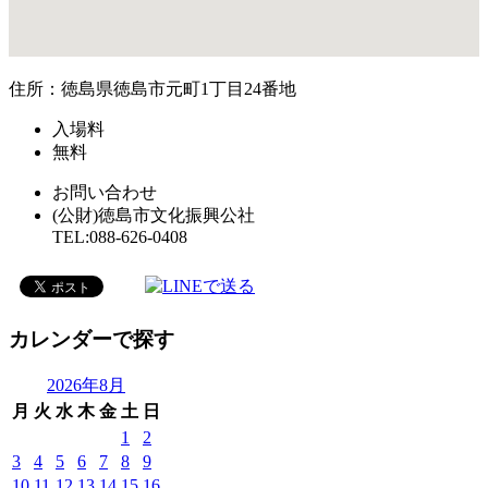
住所：徳島県徳島市元町1丁目24番地
入場料
無料
お問い合わせ
(公財)徳島市文化振興公社
TEL:088-626-0408
カレンダーで探す
2026年8月
月
火
水
木
金
土
日
1
2
3
4
5
6
7
8
9
10
11
12
13
14
15
16