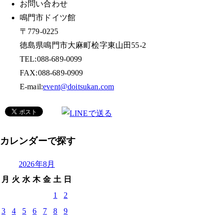
お問い合わせ
鳴門市ドイツ館
〒779-0225
徳島県鳴門市大麻町桧字東山田55-2
TEL:088-689-0099
FAX:088-689-0909
E-mail:
event@doitsukan.com
カレンダーで探す
2026年8月
月
火
水
木
金
土
日
1
2
3
4
5
6
7
8
9