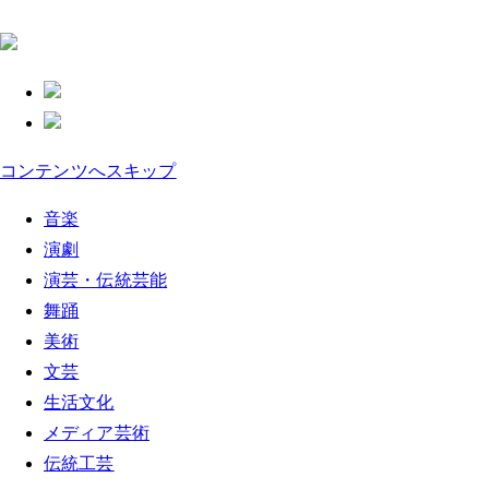
コンテンツへスキップ
音楽
演劇
演芸・伝統芸能
舞踊
美術
文芸
生活文化
メディア芸術
伝統工芸