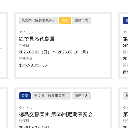
県文祭（協賛事業等）
美術
徳島市内
タイトル
タ
絵で見る徳島展
第
So
開催日
ル
2026.08.02（日） 〜 2026.08.10（月）
開
20
開催会場
あわぎんホール
開
吉
音楽
県文祭（協賛事業等）
徳島市内
タイトル
タ
徳島交響楽団 第55回定期演奏会
第
開催日
開
2026.09.27（日）
20