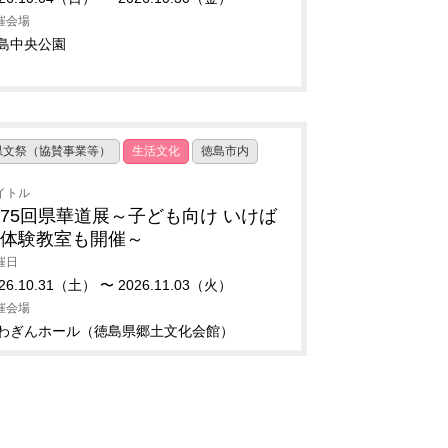
催会場
島中央公園
県文祭（協賛事業等）
生活文化
徳島市内
イトル
75回県華道展～子ども向け いけば
な体験教室も開催～
催日
26.10.31（土） 〜 2026.11.03（火）
催会場
わぎんホール（徳島県郷土文化会館）