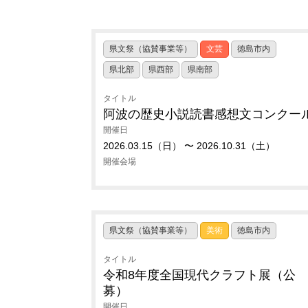
県文祭（協賛事業等）
文芸
徳島市内
県北部
県西部
県南部
タイトル
阿波の歴史小説読書感想文コンクー
開催日
2026.03.15（日） 〜 2026.10.31（土）
開催会場
県文祭（協賛事業等）
美術
徳島市内
タイトル
令和8年度全国現代クラフト展（公
募）
開催日