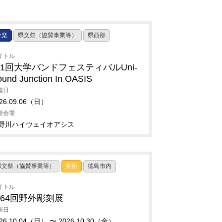
音楽
県文祭（協賛事業等）
県西部
イトル
1回大学バンドフェスティバルUni-
und Junction In OASIS
催日
26.09.06（日）
催会場
野川ハイウェイオアシス
県文祭（協賛事業等）
美術
徳島市内
イトル
64回野外彫刻展
催日
26.10.04（日） 〜 2026.10.30（金）