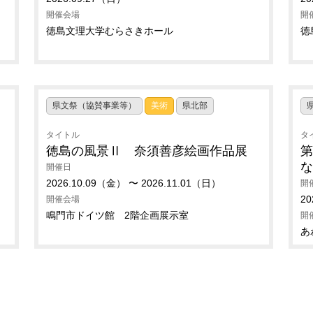
開催会場
開
徳島文理大学むらさきホール
徳
県文祭（協賛事業等）
美術
県北部
タイトル
タ
徳島の風景Ⅱ 奈須善彦絵画作品展
第
開催日
2026.10.09（金） 〜 2026.11.01（日）
開
20
開催会場
鳴門市ドイツ館 2階企画展示室
開
あ