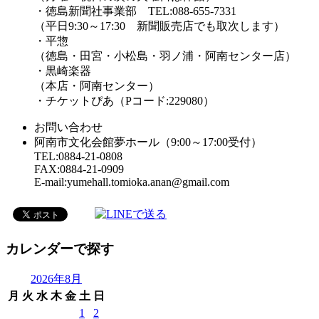
・徳島新聞社事業部 TEL:088-655-7331
（平日9:30～17:30 新聞販売店でも取次します）
・平惣
（徳島・田宮・小松島・羽ノ浦・阿南センター店）
・黒崎楽器
（本店・阿南センター）
・チケットぴあ（Pコード:229080）
お問い合わせ
阿南市文化会館夢ホール（9:00～17:00受付）
TEL:0884-21-0808
FAX:0884-21-0909
E-mail:yumehall.tomioka.anan@gmail.com
カレンダーで探す
2026年8月
月
火
水
木
金
土
日
1
2