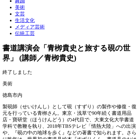
舞踊
美術
文芸
生活文化
メディア芸術
伝統工芸
書道講演会「青栁貴史と旅する硯の世
界」 (講師／青栁貴史)
終了しました
美術
徳島市内
製硯師（せいけんし）として硯（すずり）の製作や修復・復
元を行っている青栁さん。東京・浅草で90年続く書道用品
店・寶研堂（ほうけんどう）の4代目で、大東文化大学書道
学科で教鞭を執り、2018年TBSテレビ「情熱大陸」への出演
や、『硯の中の地球を歩く』などの著書で知られます。さら