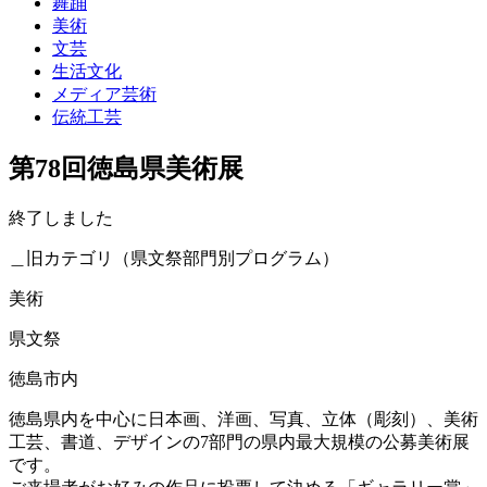
舞踊
美術
文芸
生活文化
メディア芸術
伝統工芸
第78回徳島県美術展
終了しました
＿旧カテゴリ（県文祭部門別プログラム）
美術
県文祭
徳島市内
徳島県内を中心に日本画、洋画、写真、立体（彫刻）、美術
工芸、書道、デザインの7部門の県内最大規模の公募美術展
です。