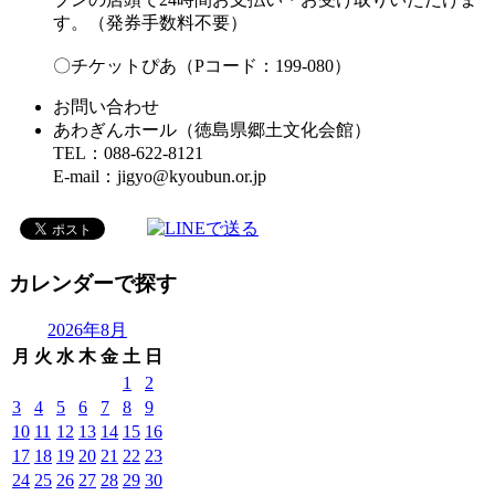
す。（発券手数料不要）
〇チケットぴあ（Pコード：199-080）
お問い合わせ
あわぎんホール（徳島県郷土文化会館）
TEL：088-622-8121
E-mail：jigyo@kyoubun.or.jp
カレンダーで探す
2026年8月
月
火
水
木
金
土
日
1
2
3
4
5
6
7
8
9
10
11
12
13
14
15
16
17
18
19
20
21
22
23
24
25
26
27
28
29
30