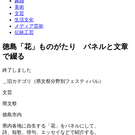
舞踊
美術
文芸
生活文化
メディア芸術
伝統工芸
徳島「花」ものがたり パネルと文章
で綴る
終了しました
＿旧カテゴリ（県文祭分野別フェスティバル）
文芸
県文祭
徳島市内
県内各地に自生する「花」をパネルにして、
詩、短歌、俳句、エッセイなどで紹介する。