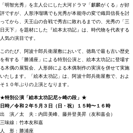
「明智光秀」を主人公にした大河ドラマ「麒麟がくる」が好
評ですが、人形浄瑠璃でも光秀が本能寺の変で織田信長を討
ってから、天王山の合戦で秀吉に敗れるまでの、光秀の「三
日天下」を題材にした『絵本太功記』は、時代物を代表する
人気の演目です。
このたび、阿波十郎兵衛屋敷において、徳島で最も古い歴史
を有する「勝浦座」による特別公演と、絵本太功記に登場す
る木偶の展覧会、人形師による木偶制作の実演を併せて実施
いたします。「絵本太功記」は、阿波十郎兵衛屋敷で、およ
そ１０年ぶりの上演となります。
★
特別公演「絵本太功記尼ヶ崎の段」★
日時／令和２年５月３日（日・祝）１５時〜１６時
出 演／太 夫：内田美峰、藤井登美昇（友和嘉会）
三味線：竹本友和嘉
人 形：勝浦座