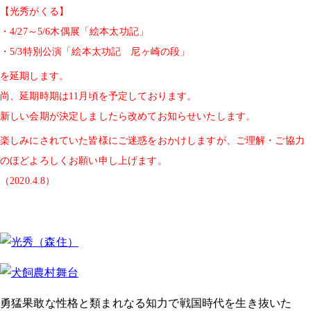
【光秀がくる】
・
4/27
～
5/6
木偶展「絵本太功記」
・
5/3
特別公演「絵本太功記 尼ヶ崎の段」
を延期します。
尚、延期時期は
11
月頃を予定しております。
新しい会期が決定しましたら改めてお知らせいたします。
楽しみにされていた皆様にご迷惑をおかけしますが、
ご理解・ご協力
のほどよろしくお願い申し上げます。
（
2020.4.8
）
勇猛果敢な性格と類まれなる知力で戦国時代を生き抜いた