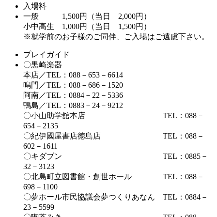
入場料
一般 1,500円（当日 2,000円）
小中高生 1,000円（当日 1,500円）
※就学前のお子様のご同伴、ご入場はご遠慮下さい。
プレイガイド
〇黒崎楽器
本店／TEL：088－653－6614
鳴門／TEL：088－686－1520
阿南／TEL：0884－22－5336
鴨島／TEL：0883－24－9212
〇小山助学舘本店 TEL：088－
654－2135
〇紀伊國屋書店徳島店 TEL：088－
602－1611
〇キダブン TEL：0885－
32－3123
〇北島町立図書館・創世ホール TEL：088－
698－1100
〇夢ホール市民協議会夢つくりあなん TEL：0884－
23－5599