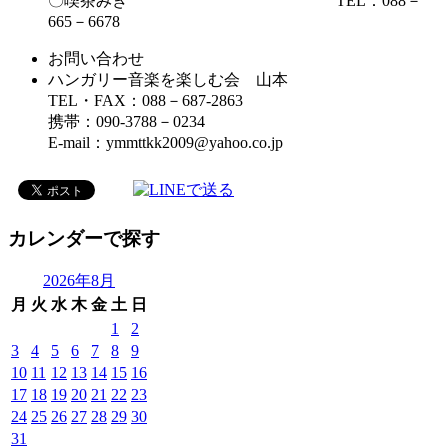
〇喫茶みき TEL：088－
665－6678
お問い合わせ
ハンガリー音楽を楽しむ会 山本
TEL・FAX：088－687-2863
携帯：090-3788－0234
E-mail：ymmttkk2009@yahoo.co.jp
カレンダーで探す
2026年8月
月
火
水
木
金
土
日
1
2
3
4
5
6
7
8
9
10
11
12
13
14
15
16
17
18
19
20
21
22
23
24
25
26
27
28
29
30
31