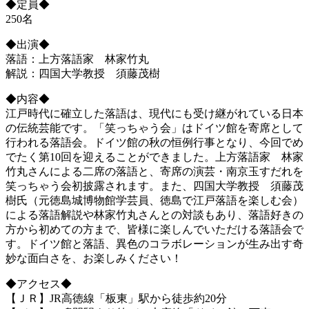
◆定員◆
250名
◆出演◆
落語：上方落語家 林家竹丸
解説：四国大学教授 須藤茂樹
◆内容◆
江戸時代に確立した落語は、現代にも受け継がれている日本
の伝統芸能です。「笑っちゃう会」はドイツ館を寄席として
行われる落語会。ドイツ館の秋の恒例行事となり、今回でめ
でたく第10回を迎えることができました。上方落語家 林家
竹丸さんによる二席の落語と、寄席の演芸・南京玉すだれを
笑っちゃう会初披露されます。また、四国大学教授 須藤茂
樹氏（元徳島城博物館学芸員、徳島で江戸落語を楽しむ会）
による落語解説や林家竹丸さんとの対談もあり、落語好きの
方から初めての方まで、皆様に楽しんでいただける落語会で
す。ドイツ館と落語、異色のコラボレーションが生み出す奇
妙な面白さを、お楽しみください！
◆アクセス◆
【ＪＲ】JR高徳線「板東」駅から徒歩約20分