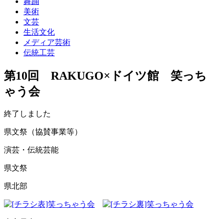
舞踊
美術
文芸
生活文化
メディア芸術
伝統工芸
第10回 RAKUGO×ドイツ館 笑っち
ゃう会
終了しました
県文祭（協賛事業等）
演芸・伝統芸能
県文祭
県北部