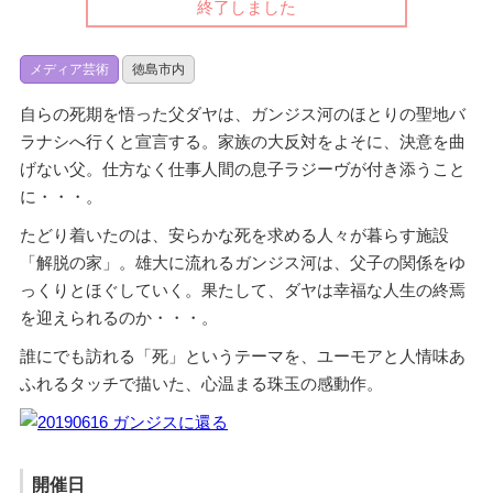
終了しました
メディア芸術
徳島市内
自らの死期を悟った父ダヤは、ガンジス河のほとりの聖地バ
ラナシへ行くと宣言する。家族の大反対をよそに、決意を曲
げない父。仕方なく仕事人間の息子ラジーヴが付き添うこと
に・・・。
たどり着いたのは、安らかな死を求める人々が暮らす施設
「解脱の家」。雄大に流れるガンジス河は、父子の関係をゆ
っくりとほぐしていく。果たして、ダヤは幸福な人生の終焉
を迎えられるのか・・・。
誰にでも訪れる「死」というテーマを、ユーモアと人情味あ
ふれるタッチで描いた、心温まる珠玉の感動作。
開催日