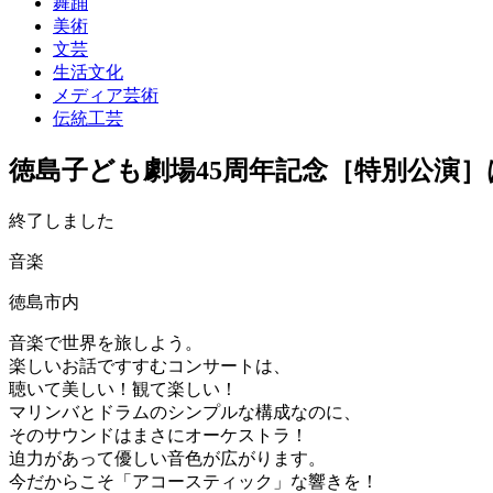
舞踊
美術
文芸
生活文化
メディア芸術
伝統工芸
徳島子ども劇場45周年記念［特別公演
終了しました
音楽
徳島市内
音楽で世界を旅しよう。
楽しいお話ですすむコンサートは、
聴いて美しい！観て楽しい！
マリンバとドラムのシンプルな構成なのに、
そのサウンドはまさにオーケストラ！
迫力があって優しい音色が広がります。
今だからこそ「アコースティック」な響きを！