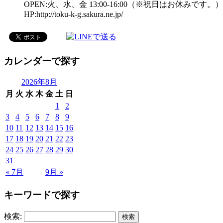
OPEN:火、水、金 13:00-16:00（※祝日はお休みです。）
HP:http://toku-k-g.sakura.ne.jp/
カレンダーで探す
2026年8月
月
火
水
木
金
土
日
1
2
3
4
5
6
7
8
9
10
11
12
13
14
15
16
17
18
19
20
21
22
23
24
25
26
27
28
29
30
31
« 7月
9月 »
キーワードで探す
検索: