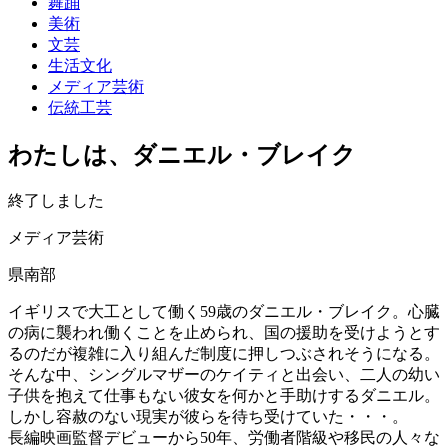
舞踊
美術
文芸
生活文化
メディア芸術
伝統工芸
わたしは、ダニエル・ブレイク
終了しました
メディア芸術
県南部
イギリスで大工として働く59歳のダニエル・ブレイク。心臓
の病に襲われ働くことを止められ、国の援助を受けようとす
るのだが複雑に入り組んだ制度に押しつぶされそうになる。
そんな中、シングルマザーのケイティと出会い、二人の幼い
子供を抱えて仕事もない彼女を何かと手助けするダニエル。
しかし容赦のない現実が彼らを待ち受けていた・・・。
長編映画監督デビューから50年、労働者階級や移民の人々な