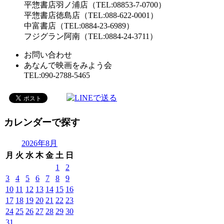
平惣書店羽ノ浦店（TEL:08853-7-0700）
平惣書店徳島店（TEL:088-622-0001）
中富書店（TEL:0884-23-6989）
フジグラン阿南（TEL:0884-24-3711）
お問い合わせ
あなんで映画をみよう会
TEL:090-2788-5465
カレンダーで探す
2026年8月
月
火
水
木
金
土
日
1
2
3
4
5
6
7
8
9
10
11
12
13
14
15
16
17
18
19
20
21
22
23
24
25
26
27
28
29
30
31