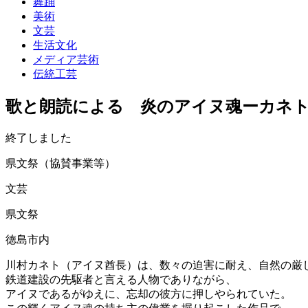
舞踊
美術
文芸
生活文化
メディア芸術
伝統工芸
歌と朗読による 炎のアイヌ魂ーカネ
終了しました
県文祭（協賛事業等）
文芸
県文祭
徳島市内
川村カネト（アイヌ酋長）は、数々の迫害に耐え、自然の厳
鉄道建設の先駆者と言える人物でありながら、
アイヌであるがゆえに、忘却の彼方に押しやられていた。