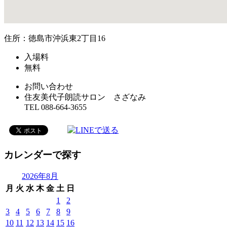
住所：徳島市沖浜東2丁目16
入場料
無料
お問い合わせ
住友美代子朗読サロン さざなみ
TEL 088-664-3655
カレンダーで探す
2026年8月
月
火
水
木
金
土
日
1
2
3
4
5
6
7
8
9
10
11
12
13
14
15
16