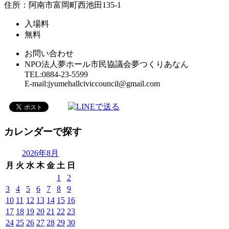
住所：阿南市富岡町西池田135-1
入場料
無料
お問い合わせ
NPO法人夢ホール市民協議会夢つくりあなん
TEL:0884-23-5599
E-mail:jyumehallciviccouncil@gmail.com
カレンダーで探す
2026年8月
月
火
水
木
金
土
日
1
2
3
4
5
6
7
8
9
10
11
12
13
14
15
16
17
18
19
20
21
22
23
24
25
26
27
28
29
30