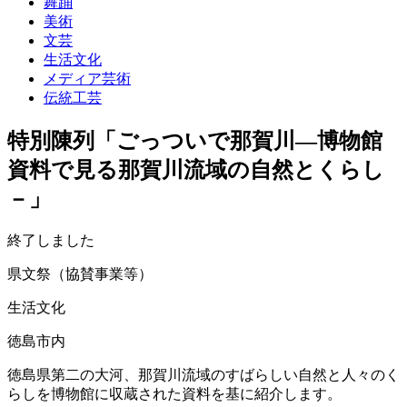
舞踊
美術
文芸
生活文化
メディア芸術
伝統工芸
特別陳列「ごっついで那賀川―博物館
資料で見る那賀川流域の自然とくらし
－」
終了しました
県文祭（協賛事業等）
生活文化
徳島市内
徳島県第二の大河、那賀川流域のすばらしい自然と人々のく
らしを博物館に収蔵された資料を基に紹介します。