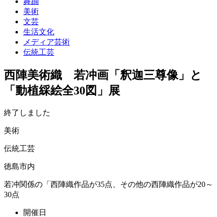
舞踊
美術
文芸
生活文化
メディア芸術
伝統工芸
西陣美術織 若冲画「釈迦三尊像」と
「動植綵絵全30図」展
終了しました
美術
伝統工芸
徳島市内
若冲関係の「西陣織作品が35点、その他の西陣織作品が20～
30点
開催日