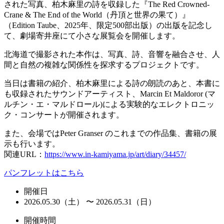
された写真、柏木麻里の詩を収録した『The Red Crowned-
Crane & The End of the World（丹頂と世界の果て）』
（Edition Taube、2025年、限定500部出版）の出版を記念し
て、劇場寄井座にて小さな展覧会を開催します。
北海道で撮影された本作は、写真、詩、音響を融合させ、人
間と自然の複雑な関係性を探求するプロジェクトです。
当日は書籍の紹介、柏木麻里による詩の朗読のあと、本書に
も収録されたサウンドアーティスト、Marcin Et Maldoror (マ
ルチン・エ・マルドロール)による実験的なエレクトロニッ
ク・コンサートが開催されます。
また、会場ではPeter Granser のこれまでの作品集、書籍の展
示も行います。
関連URL：
https://www.in-kamiyama.jp/art/diary/34457/
パンフレットはこちら
開催日
2026.05.30（土） 〜 2026.05.31（日）
開催時間